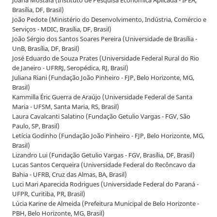
Joana Mostafa (Instituto de Pesquisa Econômica Aplicada - IPEA,
Brasília, DF, Brasil)
João Pedote (Ministério do Desenvolvimento, Indústria, Comércio e
Serviços - MDIC, Brasília, DF, Brasil)
João Sérgio dos Santos Soares Pereira (Universidade de Brasília -
UnB, Brasília, DF, Brasil)
José Eduardo de Souza Prates (Universidade Federal Rural do Rio
de Janeiro - UFRRJ, Seropédica, RJ, Brasil)
Juliana Riani (Fundação João Pinheiro - FJP, Belo Horizonte, MG,
Brasil)
Kammilla Éric Guerra de Araújo (Universidade Federal de Santa
Maria - UFSM, Santa Maria, RS, Brasil)
Laura Cavalcanti Salatino (Fundação Getulio Vargas - FGV, São
Paulo, SP, Brasil)
Letícia Godinho (Fundação João Pinheiro - FJP, Belo Horizonte, MG,
Brasil)
Lizandro Lui (Fundação Getulio Vargas - FGV, Brasília, DF, Brasil)
Lucas Santos Cerqueira (Universidade Federal do Recôncavo da
Bahia - UFRB, Cruz das Almas, BA, Brasil)
Luci Mari Aparecida Rodrigues (Universidade Federal do Paraná -
UFPR, Curitiba, PR, Brasil)
Lúcia Karine de Almeida (Prefeitura Municipal de Belo Horizonte -
PBH, Belo Horizonte, MG, Brasil)