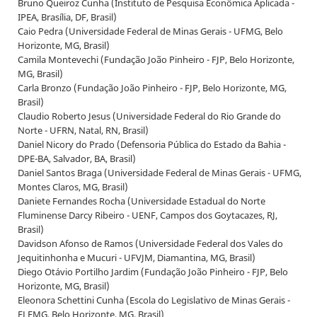
Bruno Queiroz Cunha (Instituto de Pesquisa Econômica Aplicada -
IPEA, Brasília, DF, Brasil)
Caio Pedra (Universidade Federal de Minas Gerais - UFMG, Belo
Horizonte, MG, Brasil)
Camila Montevechi (Fundação João Pinheiro - FJP, Belo Horizonte,
MG, Brasil)
Carla Bronzo (Fundação João Pinheiro - FJP, Belo Horizonte, MG,
Brasil)
Claudio Roberto Jesus (Universidade Federal do Rio Grande do
Norte - UFRN, Natal, RN, Brasil)
Daniel Nicory do Prado (Defensoria Pública do Estado da Bahia -
DPE-BA, Salvador, BA, Brasil)
Daniel Santos Braga (Universidade Federal de Minas Gerais - UFMG,
Montes Claros, MG, Brasil)
Daniete Fernandes Rocha (Universidade Estadual do Norte
Fluminense Darcy Ribeiro - UENF, Campos dos Goytacazes, RJ,
Brasil)
Davidson Afonso de Ramos (Universidade Federal dos Vales do
Jequitinhonha e Mucuri - UFVJM, Diamantina, MG, Brasil)
Diego Otávio Portilho Jardim (Fundação João Pinheiro - FJP, Belo
Horizonte, MG, Brasil)
Eleonora Schettini Cunha (Escola do Legislativo de Minas Gerais -
ELEMG, Belo Horizonte, MG, Brasil)