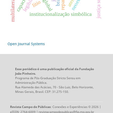
multilateralismo
legibilidade
sul global
brasil
lítio
institucionalização simbólica
Open Journal Systems
Esse periódico é uma publicação oficial da Fundação
João Pinheiro.
Programa de Pós-Graduação Stricto Sensu em
Administração Pública.
Rua Alameda das Acácias, 70 - São Luiz, Belo Horizonte,
Minas Gerais, Brasil. CEP: 31.275-150.
Revista Campo de Públicas
: Conexões e Experiências © 2026 |
eISSN: 2764-6009 |
revistacampodepublicas@fjp.mg.gov.br