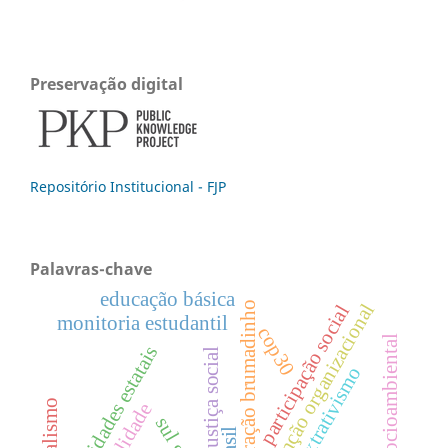
Preservação digital
Repositório Institucional - FJP
Palavras-chave
educação básica
reparação brumadinho
atenção organizacional
participação social
monitoria estudantil
cop30
justiça socioambiental
capacidades estatais
justiça social
neoextrativismo